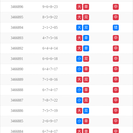
3466896
9+6+8=23
大
单
中
3466895
8+5+9=22
大
双
中
3466894
2+1+2=05
大
双
错
3466893
4+7+5=16
大
单
中
3466892
6+4+4=14
大
单
中
3466891
6+6+6=18
小
双
中
3466890
6+4+7=17
小
单
中
3466889
7+1+8=16
大
双
中
3466888
6+7+4=17
小
单
中
3466887
7+8+7=22
小
双
中
3466886
7+5+7=19
大
双
中
3466885
2+6+9=17
小
单
中
3466884
6+7+4=17
大
单
中