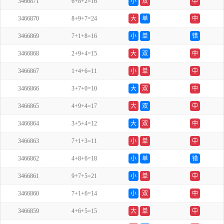
3466871
6+8+2=16
小
双
中
3466870
8+9+7=24
大
单
中
3466869
7+1+8=16
小
单
错
3466868
2+9+4=15
大
双
中
3466867
1+4+6=11
小
单
中
3466866
3+7+0=10
大
双
中
3466865
4+9+4=17
大
双
中
3466864
3+5+4=12
大
双
中
3466863
7+1+3=11
小
单
中
3466862
4+8+6=18
小
单
错
3466861
9+7+5=21
小
单
中
3466860
7+1+6=14
小
双
中
3466859
4+6+5=15
大
单
中