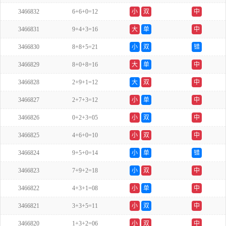
3466832
6+6+0=12
小
双
中
3466831
9+4+3=16
大
单
中
3466830
8+8+5=21
小
双
错
3466829
8+0+8=16
大
单
中
3466828
2+9+1=12
大
双
中
3466827
2+7+3=12
小
单
中
3466826
0+2+3=05
小
双
中
3466825
4+6+0=10
小
双
中
3466824
9+5+0=14
小
单
错
3466823
7+9+2=18
小
双
中
3466822
4+3+1=08
小
单
中
3466821
3+3+5=11
小
双
中
3466820
1+3+2=06
小
双
中