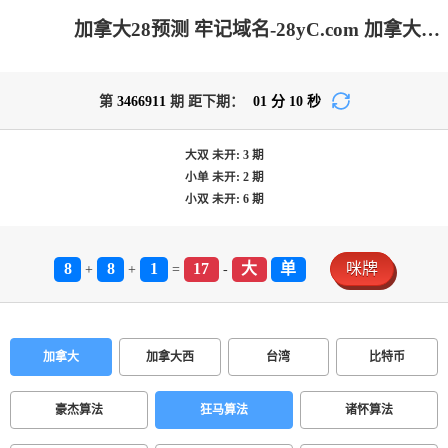
加拿大28预测 牢记域名-28yC.com 加拿大预测-开奖结果|PC结果在线咪牌|加拿大28在线预测网|加拿大pc在线_专注研究在线加拿大预测！
第
3466911
期 距下期：
01
分
10
秒
大双
未开:
3
期
小单
未开:
2
期
小双
未开:
6
期
8
8
1
17
大
单
咪牌
+
+
=
-
加拿大
加拿大西
台湾
比特币
豪杰算法
狂马算法
诸怀算法