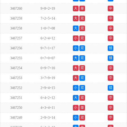
3467260
9+8+2=19
大
单
中
3467259
7+2+5=14
大
双
中
3467258
1+0+7=08
大
双
中
3467257
6+2+4=12
小
双
中
3467256
9+7+1=17
小
双
错
3467255
0+7+0=07
大
双
错
3467254
0+9+7=16
大
双
中
3467253
3+7+9=19
大
双
中
3467252
2+9+4=15
小
双
错
3467251
6+4+2=12
大
双
中
3467250
4+3+4=11
小
单
中
3467249
2+9+3=14
小
双
中