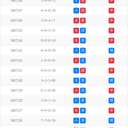
3467248
5+4+4=13
大
单
中
3467247
4+4+8=16
小
双
中
3467246
5+8+4=17
大
单
中
3467245
4+8+3=15
大
双
中
3467244
6+8+0=14
大
单
中
3467243
6+4+9=19
小
双
错
3467242
1+0+0=01
小
双
中
3467241
8+6+2=16
小
双
中
3467240
3+2+3=08
大
单
错
3467239
0+1+8=09
小
双
中
3467238
5+8+1=14
小
单
错
3467237
9+9+6=24
大
单
中
3467236
7+7+6=20
小
单
错