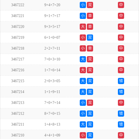
3467222
9+4+7=20
小
双
中
3467221
9+1+7=17
小
单
中
3467220
9+3+5=17
大
单
中
3467219
6+1+0=07
小
双
中
3467218
2+2+7=11
小
单
中
3467217
7+0+3=10
大
双
中
3467216
1+7+6=14
大
双
中
3467215
2+0+3=05
大
双
错
3467214
1+1+9=11
大
双
错
3467213
7+0+7=14
小
双
中
3467212
8+7+0=15
小
双
错
3467211
1+4+8=13
大
双
错
3467210
4+4+1=09
小
双
中