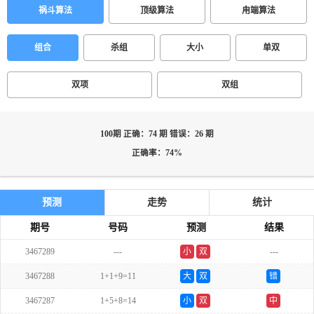
祸斗算法
顶级算法
甪端算法
组合
杀组
大小
单双
双项
双组
100期 正确：74 期 错误：26 期
正确率：74%
预测
走势
统计
期号
号码
预测
结果
3467289
---
小
双
---
3467288
1+1+9=11
大
双
错
3467287
1+5+8=14
小
双
中