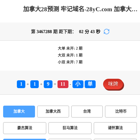
加拿大28预测 牢记域名-28yC.com 加拿大预测-开奖结果|PC结果在线咪牌|加拿大28在线预测网|加拿大pc在线_专注研究在线加拿大预测！
第
3467288
期 距下期：
02
分
43
秒
大单
未开:
2
期
大双
未开:
1
期
小双
未开:
7
期
1
1
9
11
小
单
咪牌
+
+
=
-
加拿大
加拿大西
台湾
比特币
豪杰算法
狂马算法
诸怀算法