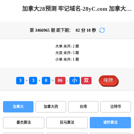
加拿大28预测 牢记域名-28yC.com 加拿大预测-开奖结果|PC结果在线咪牌|加拿大28在线预测网|加拿大pc在线_专注研究在线加拿大预测！
第
3466965
期 距下期：
02
分
18
秒
大单
未开:
2
期
大双
未开:
5
期
小单
未开:
1
期
3
3
0
06
小
双
咪牌
+
+
=
-
加拿大
加拿大西
台湾
比特币
豪杰算法
狂马算法
诸怀算法