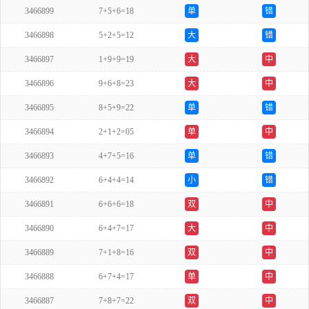
3466899
7+5+6=18
单
错
3466898
5+2+5=12
大
错
3466897
1+9+9=19
大
中
3466896
9+6+8=23
大
中
3466895
8+5+9=22
单
错
3466894
2+1+2=05
单
中
3466893
4+7+5=16
单
错
3466892
6+4+4=14
小
错
3466891
6+6+6=18
双
中
3466890
6+4+7=17
大
中
3466889
7+1+8=16
双
中
3466888
6+7+4=17
单
中
3466887
7+8+7=22
双
中