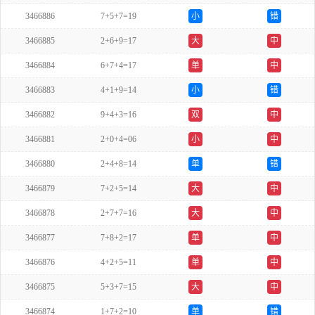
3466886
7+5+7=19
小
错
3466885
2+6+9=17
大
中
3466884
6+7+4=17
单
中
3466883
4+1+9=14
小
错
3466882
9+4+3=16
双
中
3466881
2+0+4=06
小
中
3466880
2+4+8=14
单
错
3466879
7+2+5=14
大
中
3466878
2+7+7=16
大
中
3466877
7+8+2=17
单
中
3466876
4+2+5=11
单
中
3466875
5+3+7=15
大
中
3466874
1+7+2=10
单
错