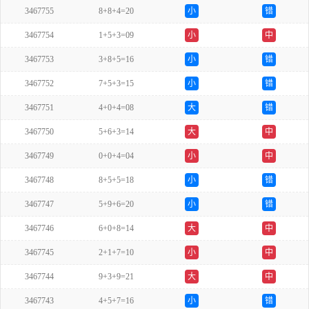
3467755
8+8+4=20
小
错
3467754
1+5+3=09
小
中
3467753
3+8+5=16
小
错
3467752
7+5+3=15
小
错
3467751
4+0+4=08
大
错
3467750
5+6+3=14
大
中
3467749
0+0+4=04
小
中
3467748
8+5+5=18
小
错
3467747
5+9+6=20
小
错
3467746
6+0+8=14
大
中
3467745
2+1+7=10
小
中
3467744
9+3+9=21
大
中
3467743
4+5+7=16
小
错