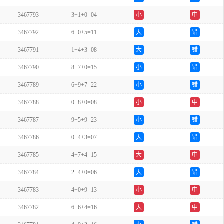
3467793
3+1+0=04
小
中
3467792
6+0+5=11
大
错
3467791
1+4+3=08
大
错
3467790
8+7+0=15
小
错
3467789
6+9+7=22
小
错
3467788
0+8+0=08
小
中
3467787
9+5+9=23
小
错
3467786
0+4+3=07
大
错
3467785
4+7+4=15
大
中
3467784
2+4+0=06
大
错
3467783
4+0+9=13
小
中
3467782
6+6+4=16
大
中