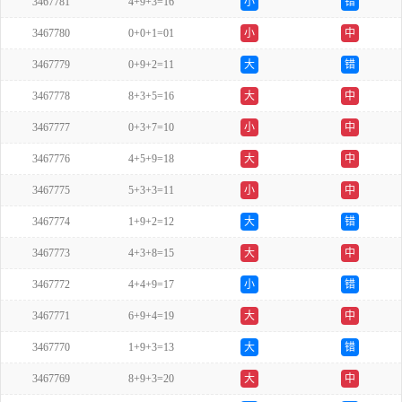
3467781
4+9+3=16
小
错
3467780
0+0+1=01
小
中
3467779
0+9+2=11
大
错
3467778
8+3+5=16
大
中
3467777
0+3+7=10
小
中
3467776
4+5+9=18
大
中
3467775
5+3+3=11
小
中
3467774
1+9+2=12
大
错
3467773
4+3+8=15
大
中
3467772
4+4+9=17
小
错
3467771
6+9+4=19
大
中
3467770
1+9+3=13
大
错
3467769
8+9+3=20
大
中