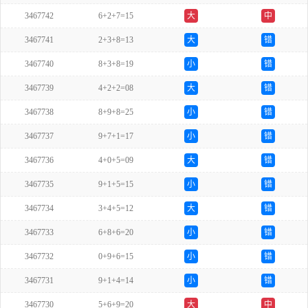
3467742
6+2+7=15
大
中
3467741
2+3+8=13
大
错
3467740
8+3+8=19
小
错
3467739
4+2+2=08
大
错
3467738
8+9+8=25
小
错
3467737
9+7+1=17
小
错
3467736
4+0+5=09
大
错
3467735
9+1+5=15
小
错
3467734
3+4+5=12
大
错
3467733
6+8+6=20
小
错
3467732
0+9+6=15
小
错
3467731
9+1+4=14
小
错
3467730
5+6+9=20
大
中