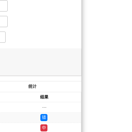
统计
结果
---
错
中