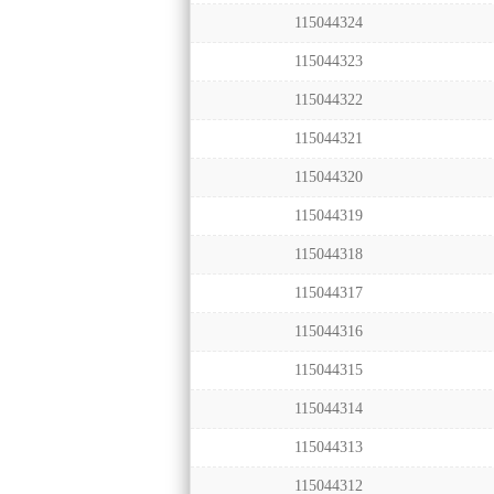
115044324
115044323
115044322
115044321
115044320
115044319
115044318
115044317
115044316
115044315
115044314
115044313
115044312