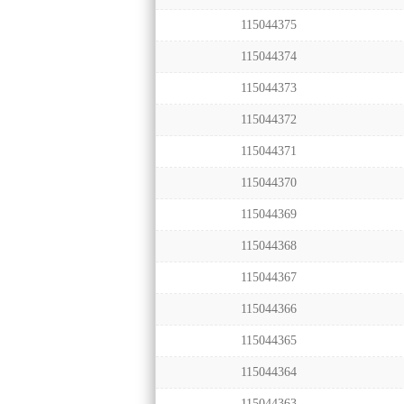
115044375
115044374
115044373
115044372
115044371
115044370
115044369
115044368
115044367
115044366
115044365
115044364
115044363