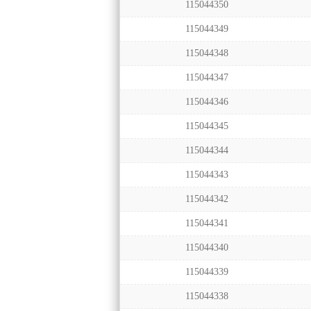
115044350
115044349
115044348
115044347
115044346
115044345
115044344
115044343
115044342
115044341
115044340
115044339
115044338