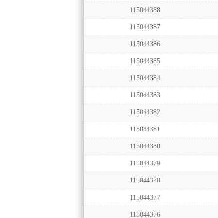
115044388
115044387
115044386
115044385
115044384
115044383
115044382
115044381
115044380
115044379
115044378
115044377
115044376