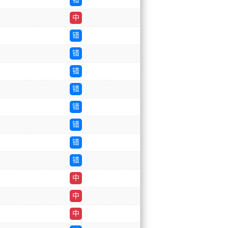
中
错
错
错
错
错
错
错
错
中
中
中