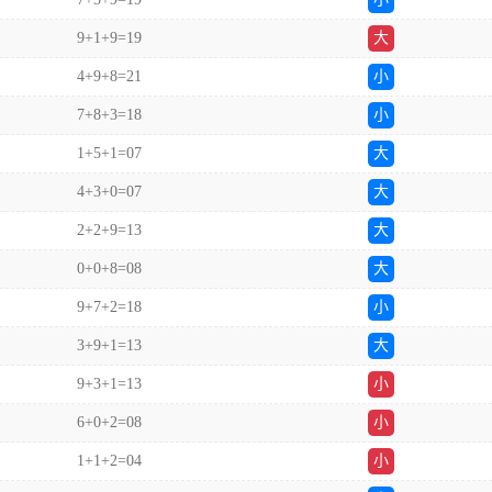
9+1+9=19
大
4+9+8=21
小
7+8+3=18
小
1+5+1=07
大
4+3+0=07
大
2+2+9=13
大
0+0+8=08
大
9+7+2=18
小
3+9+1=13
大
9+3+1=13
小
6+0+2=08
小
1+1+2=04
小