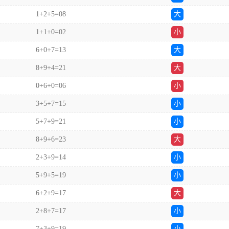
1+2+5=08
大
1+1+0=02
小
6+0+7=13
大
8+9+4=21
大
0+6+0=06
小
3+5+7=15
小
5+7+9=21
小
8+9+6=23
大
2+3+9=14
小
5+9+5=19
小
6+2+9=17
大
2+8+7=17
小
7+3+9=19
小