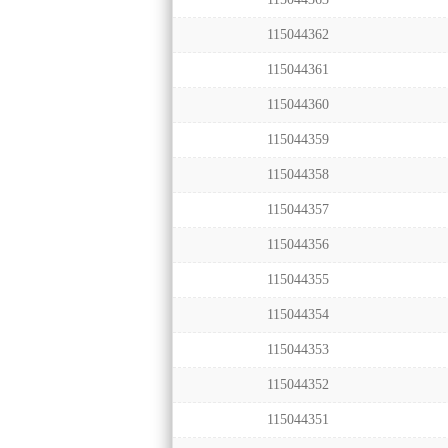
115044362
115044361
115044360
115044359
115044358
115044357
115044356
115044355
115044354
115044353
115044352
115044351