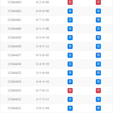
115044463
0+2+4=06
双
中
115044462
0+0+0=00
单
错
115044461
0+7+2=09
双
错
115044460
4+1+1=06
单
错
115044459
4+5+9=18
单
错
115044458
3+4+5=12
单
错
115044457
0+5+0=05
双
错
115044456
6+4+9=19
双
错
115044455
3+1+0=04
单
错
115044454
4+9+3=16
单
错
115044453
6+7+8=21
单
中
115044452
2+7+2=11
双
错
115044451
3+0+1=04
单
错