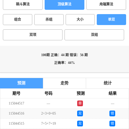
祸斗算法
顶级算法
甪端算法
组合
杀组
大小
单双
双项
双组
100期 正确：44 期 错误：56 期
正确率：44%
预测
走势
统计
期号
号码
预测
结果
115044517
---
单
---
115044516
2+3+0=05
双
错
115044515
7+5+7=19
双
错