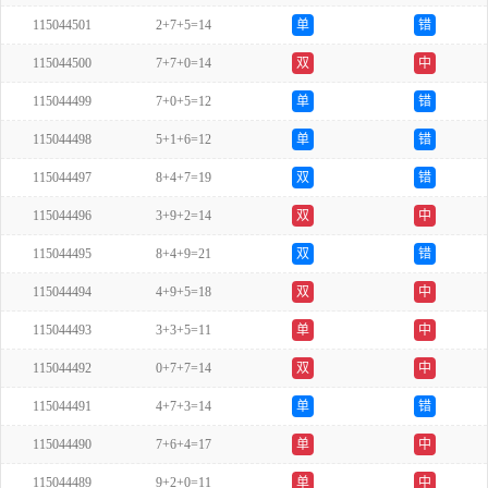
115044501
2+7+5=14
单
错
115044500
7+7+0=14
双
中
115044499
7+0+5=12
单
错
115044498
5+1+6=12
单
错
115044497
8+4+7=19
双
错
115044496
3+9+2=14
双
中
115044495
8+4+9=21
双
错
115044494
4+9+5=18
双
中
115044493
3+3+5=11
单
中
115044492
0+7+7=14
双
中
115044491
4+7+3=14
单
错
115044490
7+6+4=17
单
中
115044489
9+2+0=11
单
中