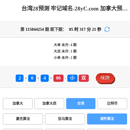
台湾28预测 牢记域名-28yC.com 加拿大预测-开奖结果|PC结果在线咪牌|加拿大28在线预测网|加拿大pc在线_专注研究在线加拿大预测！
第
115044254
期 距下期：
05
时
317
分
21
秒
大单
未开:
4
期
大双
未开:
1
期
小单
未开:
2
期
2
0
4
06
小
双
咪牌
+
+
=
-
加拿大
加拿大西
台湾
比特币
豪杰算法
狂马算法
诸怀算法