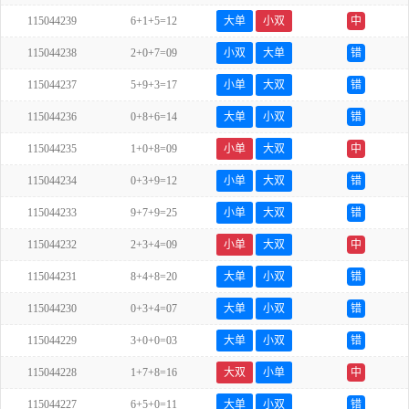
115044239
6+1+5=12
大单
小双
中
115044238
2+0+7=09
小双
大单
错
115044237
5+9+3=17
小单
大双
错
115044236
0+8+6=14
大单
小双
错
115044235
1+0+8=09
小单
大双
中
115044234
0+3+9=12
小单
大双
错
115044233
9+7+9=25
小单
大双
错
115044232
2+3+4=09
小单
大双
中
115044231
8+4+8=20
大单
小双
错
115044230
0+3+4=07
大单
小双
错
115044229
3+0+0=03
大单
小双
错
115044228
1+7+8=16
大双
小单
中
115044227
6+5+0=11
大单
小双
错