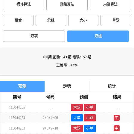
祸斗算法
顶级算法
甪端算法
组合
杀组
大小
单双
双项
双组
100期 正确：43 期 错误：57 期
正确率：43%
预测
走势
统计
期号
号码
预测
结果
115044255
---
大双
小单
---
115044254
2+0+4=06
大单
小双
中
115044253
9+0+9=18
大双
小单
中