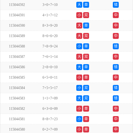
115044592
3+0+7=10
大
单
错
115044591
4+1+7=12
小
双
中
115044590
8+3+9=20
大
单
中
115044589
8+6+6=20
大
双
中
115044588
7+8+9=24
小
单
错
115044587
7+6+1=14
大
双
中
115044586
2+8+0=10
大
单
错
115044585
6+5+0=11
小
单
中
115044584
7+5+5=17
小
双
错
115044583
1+1+7=09
大
双
错
115044582
6+3+0=09
小
单
中
115044581
8+8+7=23
小
单
中
115044580
0+2+7=09
小
单
中