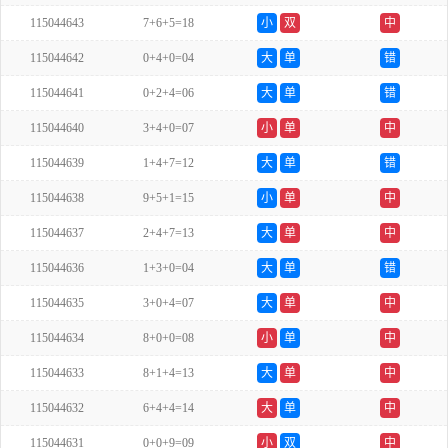
115044643
7+6+5=18
小
双
中
115044642
0+4+0=04
大
单
错
115044641
0+2+4=06
大
单
错
115044640
3+4+0=07
小
单
中
115044639
1+4+7=12
大
单
错
115044638
9+5+1=15
小
单
中
115044637
2+4+7=13
大
单
中
115044636
1+3+0=04
大
单
错
115044635
3+0+4=07
大
单
中
115044634
8+0+0=08
小
单
中
115044633
8+1+4=13
大
单
中
115044632
6+4+4=14
大
单
中
115044631
0+0+9=09
小
双
中