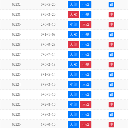
62232
6+9+5=20
大单
小双
错
62231
8+9+3=20
大双
小单
中
62230
2+6+8=16
小单
大双
中
62229
6+1+1=08
大双
小单
错
62228
8+6+9=23
大单
小双
中
62227
7+0+7=14
大单
小双
错
62226
6+5+2=13
大双
小单
中
62225
8+1+5=14
大单
小双
错
62224
8+8+3=19
小单
大双
错
62223
9+6+1=16
大单
小双
错
62222
6+2+8=16
小单
大双
中
62221
5+8+3=16
大单
小双
错
62220
1+9+0=10
大单
小双
中