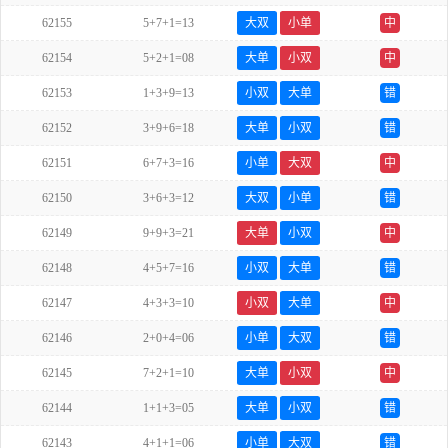
62155
5+7+1=13
大双
小单
中
62154
5+2+1=08
大单
小双
中
62153
1+3+9=13
小双
大单
错
62152
3+9+6=18
大单
小双
错
62151
6+7+3=16
小单
大双
中
62150
3+6+3=12
大双
小单
错
62149
9+9+3=21
大单
小双
中
62148
4+5+7=16
小双
大单
错
62147
4+3+3=10
小双
大单
中
62146
2+0+4=06
小单
大双
错
62145
7+2+1=10
大单
小双
中
62144
1+1+3=05
大单
小双
错
62143
4+1+1=06
小单
大双
错