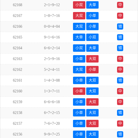
62168
2+1+9=12
小双
大单
中
62167
1+8+7=16
大双
小单
中
62166
0+0+4=04
大双
小单
错
62165
9+1+6=16
大单
小双
错
62164
6+6+2=14
小双
大单
错
62163
2+5+9=16
小单
大双
中
62162
5+2+4=11
大双
小单
中
62161
1+4+3=08
小单
大双
错
62160
1+3+7=11
小单
大双
中
62159
6+6+6=18
小单
大双
中
62158
6+7+2=15
小单
大双
错
62157
7+6+7=20
小单
大双
中
62156
9+9+7=25
小单
大双
错