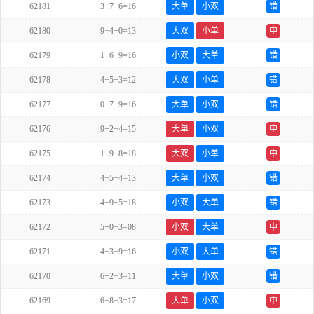
62181
3+7+6=16
大单
小双
错
62180
9+4+0=13
大双
小单
中
62179
1+6+9=16
小双
大单
错
62178
4+5+3=12
大双
小单
错
62177
0+7+9=16
大单
小双
错
62176
9+2+4=15
大单
小双
中
62175
1+9+8=18
大双
小单
中
62174
4+5+4=13
大单
小双
错
62173
4+9+5=18
小双
大单
错
62172
5+0+3=08
小双
大单
中
62171
4+3+9=16
小双
大单
错
62170
6+2+3=11
大单
小双
错
62169
6+8+3=17
大单
小双
中