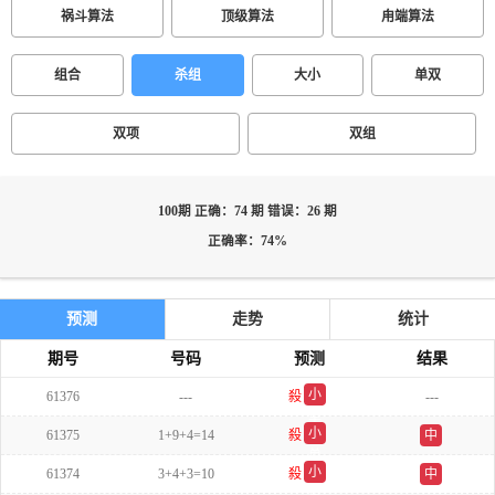
祸斗算法
顶级算法
甪端算法
组合
杀组
大小
单双
双项
双组
100期 正确：74 期 错误：26 期
正确率：74%
预测
走势
统计
期号
号码
预测
结果
小
61376
---
殺
---
单
小
61375
1+9+4=14
殺
中
单
小
61374
3+4+3=10
殺
中
单