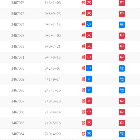
大
3467076
1+3+2=06
殺
中
单
大
3467075
6+8+9=23
殺
中
双
小
3467074
9+2+2=13
殺
错
单
大
3467073
0+2+4=06
殺
中
单
大
3467072
8+6+7=21
殺
中
双
小
3467071
9+4+0=13
殺
中
双
小
3467070
0+2+5=07
殺
错
单
大
3467069
4+1+9=14
殺
错
双
大
3467068
2+7+7=16
殺
错
双
大
3467067
7+8+3=18
殺
中
单
小
3467066
7+3+4=14
殺
中
双
大
3467065
2+9+5=16
殺
中
单
大
3467064
7+9+4=20
殺
错
双