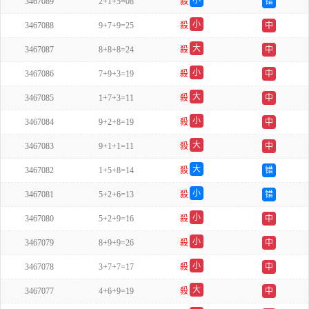
小
3467089
2+1+5=08
殺
错
双
小
3467088
9+7+9=25
殺
中
双
大
3467087
8+8+8=24
殺
中
单
小
3467086
7+9+3=19
殺
中
单
大
3467085
1+7+3=11
殺
中
单
小
3467084
9+2+8=19
殺
中
双
大
3467083
9+1+1=11
殺
中
双
大
3467082
1+5+8=14
殺
错
双
小
3467081
5+2+6=13
殺
错
单
小
3467080
5+2+9=16
殺
中
单
小
3467079
8+9+9=26
殺
中
双
小
3467078
3+7+7=17
殺
中
单
大
3467077
4+6+9=19
殺
中
双