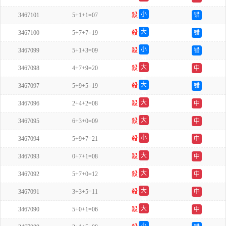
双
小
3467101
5+1+1=07
殺
错
单
大
3467100
5+7+7=19
殺
错
单
小
3467099
5+1+3=09
殺
错
单
大
3467098
4+7+9=20
殺
中
单
大
3467097
5+9+5=19
殺
错
单
大
3467096
2+4+2=08
殺
中
双
大
3467095
6+3+0=09
殺
中
单
小
3467094
5+9+7=21
殺
中
单
大
3467093
0+7+1=08
殺
中
双
大
3467092
5+7+0=12
殺
中
单
大
3467091
3+3+5=11
殺
中
单
大
3467090
5+0+1=06
殺
中
单