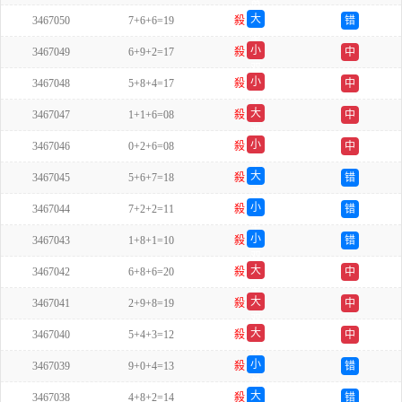
单
大
3467050
7+6+6=19
殺
错
单
小
3467049
6+9+2=17
殺
中
双
小
3467048
5+8+4=17
殺
中
单
大
3467047
1+1+6=08
殺
中
双
小
3467046
0+2+6=08
殺
中
单
大
3467045
5+6+7=18
殺
错
双
小
3467044
7+2+2=11
殺
错
单
小
3467043
1+8+1=10
殺
错
双
大
3467042
6+8+6=20
殺
中
单
大
3467041
2+9+8=19
殺
中
双
大
3467040
5+4+3=12
殺
中
双
小
3467039
9+0+4=13
殺
错
单
大
3467038
4+8+2=14
殺
错