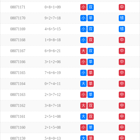
08071171
0+8+1=09
小
双
中
08071170
9+2+7=18
小
单
错
08071169
4+6+5=15
小
双
错
08071168
1+9+8=18
小
双
中
08071167
6+9+6=21
大
双
中
08071166
3+1+2=06
小
单
中
08071165
7+6+6=19
小
单
中
08071164
0+7+4=11
大
单
中
08071163
2+3+7=12
小
单
中
08071162
3+8+7=18
大
双
中
08071161
2+5+1=08
大
双
中
08071160
2+1+5=08
小
单
中
08071159
5+8+0=13
大
单
中